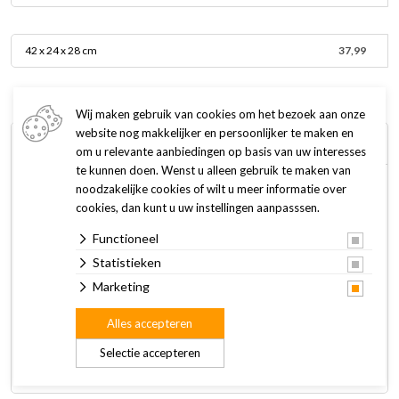
42 x 24 x 28 cm
37,99
Wij maken gebruik van cookies om het bezoek aan onze
website nog makkelijker en persoonlijker te maken en
Omschrijving
Specificaties
om u relevante aanbiedingen op basis van uw interesses
te kunnen doen. Wenst u alleen gebruik te maken van
noodzakelijke cookies of wilt u meer informatie over
Het Trixie Natural Living huisje Grete is een veilige
cookies, dan kunt u uw instellingen aanpasssen.
schuilplaats gemaakt van gevlamd natuurhout waar jouw
knaagdier in kan uitrusten en verstoppen. Een
Functioneel
diervriendelijke huisvesting dankzij de twee in- en uitgangen
Statistieken
met extra ligplaats op het dak.
Marketing
Afmetingen:
Alles accepteren
35 x 18 x 20 cm is geschikt voor chincilla's en cavia's
Selectie accepteren
45 x 24 x 28 cm is geschikt voor cavia's en konijnen