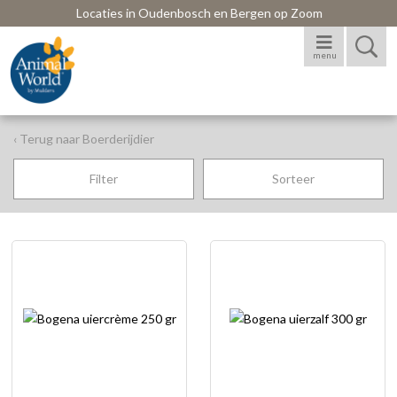
Locaties in Oudenbosch en Bergen op Zoom
menu
‹ Terug naar Boerderijdier
Filter
Sorteer