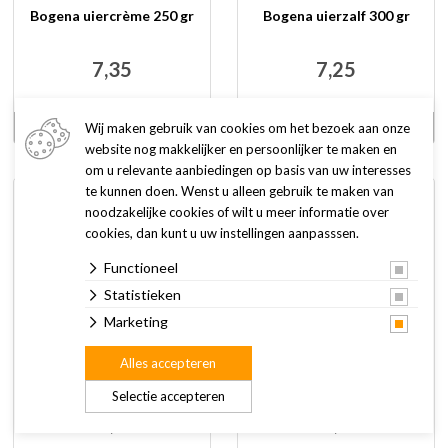
Bogena uiercrème 250 gr
Bogena uierzalf 300 gr
7,35
7,25
Wij maken gebruik van cookies om het bezoek aan onze
Bekijk
Bekijk
website nog makkelijker en persoonlijker te maken en
om u relevante aanbiedingen op basis van uw interesses
te kunnen doen. Wenst u alleen gebruik te maken van
noodzakelijke cookies of wilt u meer informatie over
cookies, dan kunt u uw instellingen aanpasssen.
Functioneel
Statistieken
Marketing
Alles accepteren
Sectolin Blauw Tinctuur
Sectolin Tedax 400 ml
Spray 250 ml
Selectie accepteren
12,95
27,95